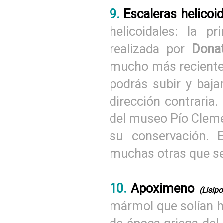
9.
Escaleras helicoid
helicoidales: la p
realizada por
Dona
mucho más recient
podrás subir y baja
dirección contraria.
del museo Pío Cleme
su conservación. E
muchas otras que se
10.
Apoximeno
(Lisipo
mármol que solían ha
de época griega del 