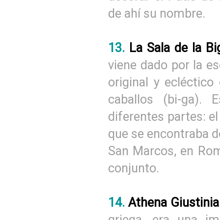
de ahí su nombre.
13.
La Sala de la B
viene dado por la es
original y ecléctic
caballos (bi-ga).
diferentes partes: el
que se encontraba des
San Marcos, en Roma
conjunto.
14.
Athena Giustinia
griega, era una im