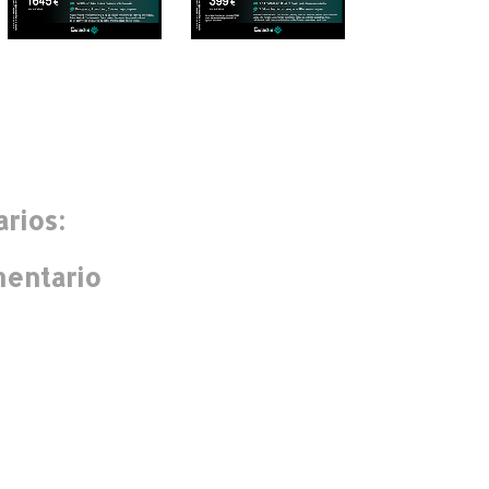
rios:
mentario