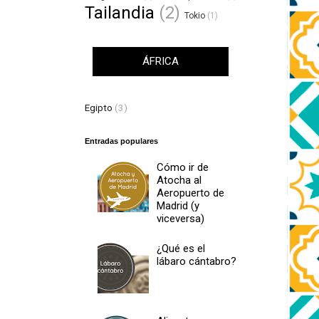
Tailandia
(2)
Tokio
(1)
ÁFRICA
Egipto
(3)
Entradas populares
Cómo ir de
Atocha al
Aeropuerto de
Madrid (y
viceversa)
¿Qué es el
lábaro cántabro?