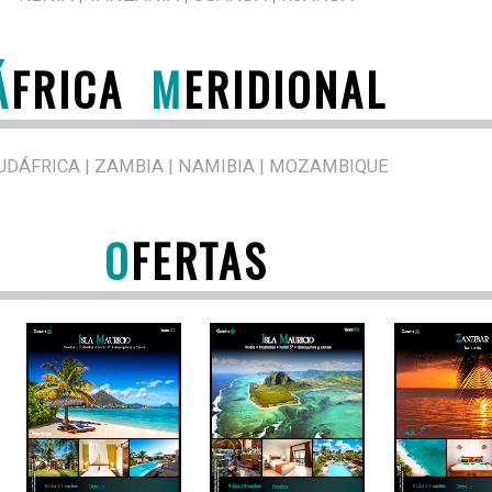
Á
FRICA
M
ERIDIONAL
UDÁFRICA | ZAMBIA | NAMIBIA | MOZAMBIQUE
O
FERTAS