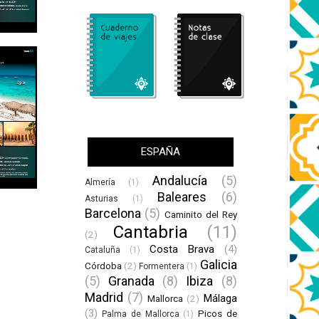
ESPAÑA
Andalucía
(5)
Almería
(1)
Baleares
(6)
Asturias
(1)
Barcelona
(5)
Caminito del Rey
Cantabria
(11)
(2)
Costa Brava
(4)
Cataluña
(1)
Galicia
Córdoba
(2)
Formentera
(1)
(5)
Granada
(8)
Ibiza
(8)
Madrid
(7)
Málaga
Mallorca
(2)
(3)
Picos de
Palma de Mallorca
(1)