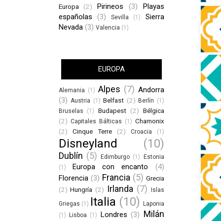
Pirineos
(3)
Playas
Europa
(2)
españolas
(3)
Sierra
Sevilla
(1)
Nevada
(3)
Valencia
(1)
EUROPA
Alpes
(7)
Andorra
Alemania
(1)
(3)
Belfast
(2)
Austria
(1)
Berlín
(1)
Budapest
(2)
Bélgica
Bruselas
(1)
(2)
Chamonix
Capitales Bálticas
(1)
(2)
Cinque Terre
(2)
Croacia
(1)
Disneyland
(10)
Dublín
(5)
Edimburgo
(1)
Estonia
Europa con encanto
(4)
(1)
Francia
(5)
Florencia
(3)
Grecia
Irlanda
(7)
(2)
Hungría
(2)
Islas
Italia
(10)
Griegas
(1)
Laponia
Milán
Londres
(3)
(1)
Lisboa
(1)