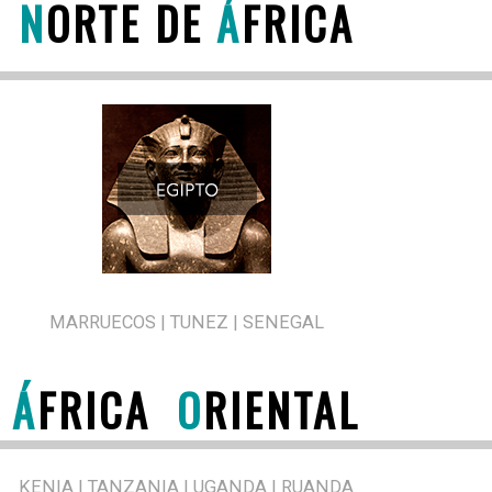
N
ORTE DE
Á
FRICA
MARRUECOS | TUNEZ | SENEGAL
Á
FRICA
O
RIENTAL
KENIA | TANZANIA | UGANDA | RUANDA