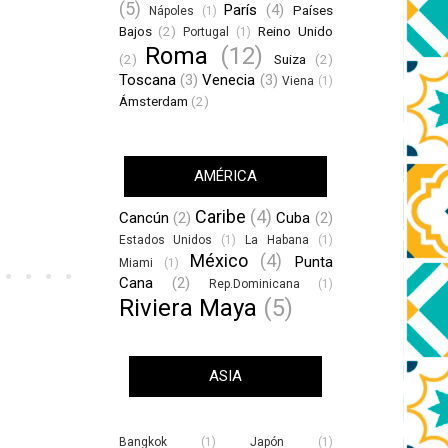
(5)
París
(4)
Países
Nápoles
(1)
Bajos
(2)
Reino Unido
Portugal
(1)
Roma
(12)
(2)
Suiza
(2)
Toscana
(3)
Venecia
(3)
Viena
(1)
Ámsterdam
(2)
AMÉRICA
Caribe
(4)
Cancún
(2)
Cuba
(2)
Estados Unidos
(1)
La Habana
(1)
México
(4)
Punta
Miami
(1)
Cana
(2)
Rep.Dominicana
(1)
Riviera Maya
(5)
ASIA
Bangkok
(1)
Japón
(1)