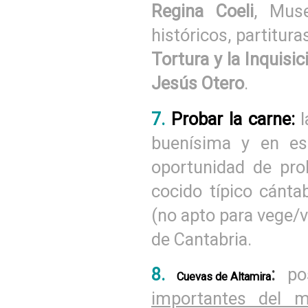
Regina Coeli
, Muse
históricos, partitur
Tortura y la Inquisic
Jesús Otero
.
7.
Probar la carne:
l
buenísima y en esp
oportunidad de pro
cocido típico cánta
(no apto para vege/v
de Cantabria.
8.
:
pos
Cuevas de Altamira
importantes del 