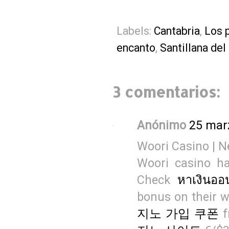
Labels:
Cantabria
,
Los 
encanto
,
Santillana del
3 comentarios:
Anónimo
25 mar
Woori Casino | 
Woori casino ha
Check
หาเงินออ
bonus on their w
지노 가입 쿠폰
f