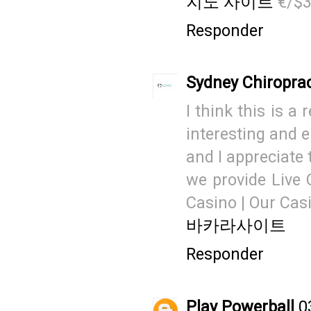
지노 사이트
€/$3
Responder
Sydney Chiropra
I think this is a
interesting and e
and I appreciate 
we provide Live O
Casino | Our Casi
바카라사이트
Responder
Play Powerball
0