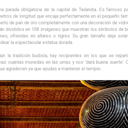
a parada obligatoria de la capital de Tailandia. Es famoso 
tros de longitud que encaja perfectamente en el pequeño te
bierto de pan de oro completamente con una decoración de vidr
tán divididos en 108 imágenes que muestran los símbolos de 
rines, ofrendas en altares o tigres. Su gran tamaño deja sol
odear la espectacular estatua dorada.
gún la tradición budista, hay recipientes en los que se repar
s cuantas monedas en las urnas y nos 'dará buena suerte'. C
que agradecen ya que ayudas a mantener el templo.