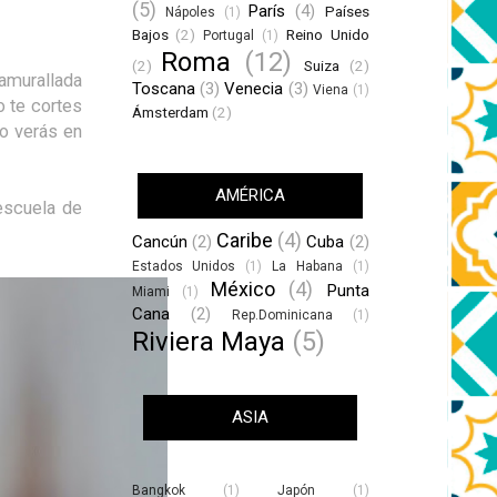
(5)
París
(4)
Países
Nápoles
(1)
Bajos
(2)
Reino Unido
Portugal
(1)
Roma
(12)
(2)
Suiza
(2)
 amurallada
Toscana
(3)
Venecia
(3)
Viena
(1)
o te cortes
Ámsterdam
(2)
o verás en
AMÉRICA
 escuela de
Caribe
(4)
Cancún
(2)
Cuba
(2)
Estados Unidos
(1)
La Habana
(1)
México
(4)
Punta
Miami
(1)
Cana
(2)
Rep.Dominicana
(1)
Riviera Maya
(5)
ASIA
Bangkok
(1)
Japón
(1)