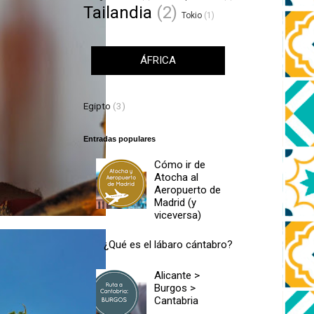
Tailandia
(2)
Tokio
(1)
ÁFRICA
Egipto
(3)
Entradas populares
Cómo ir de
Atocha al
Aeropuerto de
Madrid (y
viceversa)
¿Qué es el lábaro cántabro?
Alicante >
Burgos >
Cantabria