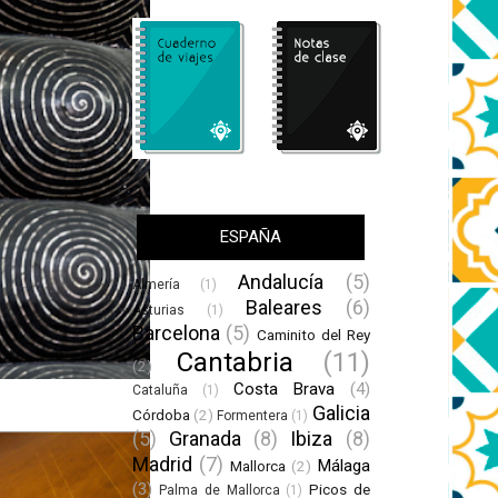
ESPAÑA
Andalucía
(5)
Almería
(1)
Baleares
(6)
Asturias
(1)
Barcelona
(5)
Caminito del Rey
Cantabria
(11)
(2)
Costa Brava
(4)
Cataluña
(1)
Galicia
Córdoba
(2)
Formentera
(1)
(5)
Granada
(8)
Ibiza
(8)
Madrid
(7)
Málaga
Mallorca
(2)
(3)
Picos de
Palma de Mallorca
(1)