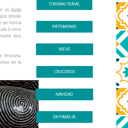
TURISMO RURAL
por su
buda
mplo donde
io en forma
PATRIMONIO
buda (como
amente dos
NIEVE
te limosna.
reas en la
CRUCEROS
NAVIDAD
EN FAMILIA