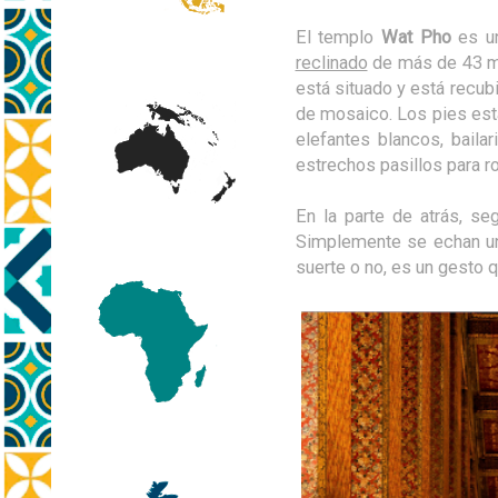
El templo
Wat Pho
es un
reclinado
de más de 43 me
está situado y está recu
de mosaico. Los pies es
elefantes blancos, baila
estrechos pasillos para r
En la parte de atrás, se
Simplemente se echan una
suerte o no, es un gesto 