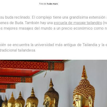
Foto de
hube.marc
su buda reclinado. El complejo tiene una grandísima extensión
genes de Buda. También hay una
escuela de masaje tailandés
(n
 los mejores masajes del mundo a un precio económico como n
ién se encuentra la universidad más antigua de Tailandia y la
radicional tailandesa.