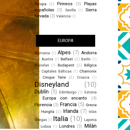
Pirineos
(3)
Playas
Europa
(2)
españolas
(3)
Sierra
Sevilla
(1)
Nevada
(3)
Valencia
(1)
EUROPA
Alpes
(7)
Andorra
Alemania
(1)
(3)
Belfast
(2)
Austria
(1)
Berlín
(1)
Budapest
(2)
Bélgica
Bruselas
(1)
(2)
Chamonix
Capitales Bálticas
(1)
(2)
Cinque Terre
(2)
Croacia
(1)
Disneyland
(10)
Dublín
(5)
Edimburgo
(1)
Estonia
Europa con encanto
(4)
(1)
Francia
(5)
Florencia
(3)
Grecia
Irlanda
(7)
(2)
Hungría
(2)
Islas
Italia
(10)
Griegas
(1)
Laponia
Milán
Londres
(3)
(1)
Lisboa
(1)