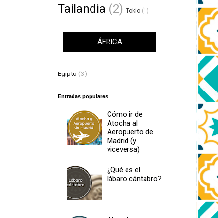
Tailandia
(2)
Tokio
(1)
ÁFRICA
Egipto
(3)
Entradas populares
Cómo ir de
Atocha al
Aeropuerto de
Madrid (y
viceversa)
¿Qué es el
lábaro cántabro?