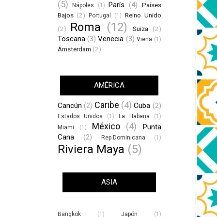
(5)
París
(4)
Países
Nápoles
(1)
Bajos
(2)
Reino Unido
Portugal
(1)
Roma
(12)
(2)
Suiza
(2)
Toscana
(3)
Venecia
(3)
Viena
(1)
Ámsterdam
(2)
AMÉRICA
Caribe
(4)
Cancún
(2)
Cuba
(2)
Estados Unidos
(1)
La Habana
(1)
México
(4)
Punta
Miami
(1)
Cana
(2)
Rep.Dominicana
(1)
Riviera Maya
(5)
ASIA
Bangkok
(1)
Japón
(1)