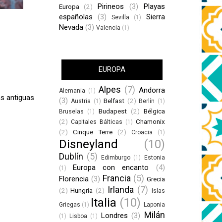
Pirineos
(3)
Playas
Europa
(2)
españolas
(3)
Sierra
Sevilla
(1)
Nevada
(3)
Valencia
(1)
EUROPA
Alpes
(7)
Andorra
Alemania
(1)
s antiguas
(3)
Belfast
(2)
Austria
(1)
Berlín
(1)
Budapest
(2)
Bélgica
Bruselas
(1)
(2)
Chamonix
Capitales Bálticas
(1)
(2)
Cinque Terre
(2)
Croacia
(1)
Disneyland
(10)
Dublín
(5)
Edimburgo
(1)
Estonia
Europa con encanto
(4)
(1)
Francia
(5)
Florencia
(3)
Grecia
Irlanda
(7)
(2)
Hungría
(2)
Islas
Italia
(10)
Griegas
(1)
Laponia
Milán
Londres
(3)
(1)
Lisboa
(1)