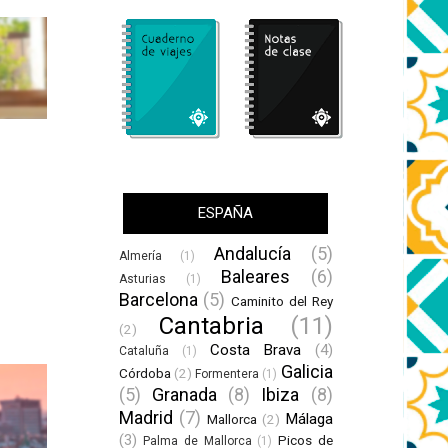
ESPAÑA
Andalucía
(5)
Almería
(1)
Baleares
(6)
Asturias
(1)
Barcelona
(5)
Caminito del Rey
Cantabria
(11)
(2)
Costa Brava
(4)
Cataluña
(1)
Galicia
Córdoba
(2)
Formentera
(1)
(5)
Granada
(8)
Ibiza
(8)
Madrid
(7)
Málaga
Mallorca
(2)
(3)
Picos de
Palma de Mallorca
(1)