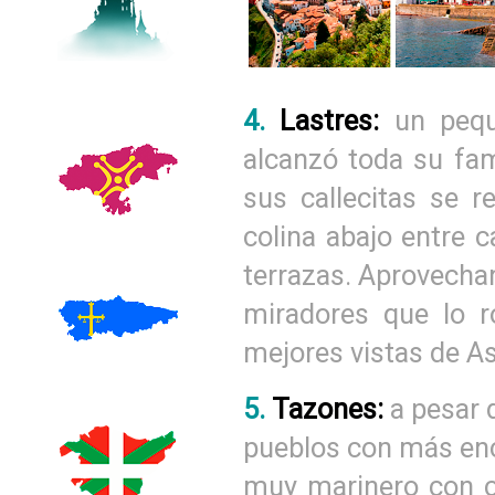
4.
Lastres:
un pequ
alcanzó toda su fam
sus callecitas se r
colina abajo entre c
terrazas. Aprovechand
miradores que lo r
mejores vistas de As
5.
Tazones:
a pesar 
pueblos con más enc
muy marinero con c