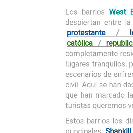
Los barrios
West B
despiertan entre la
'
protestante
/
l
'
católica
/
republi
completamente resid
lugares tranquilos, 
escenarios de enfren
civil. Aquí se han 
que han marcado la 
turistas queremos ve
Estos barrios los d
principales:
Shankill