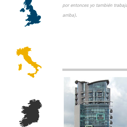
por entonces yo también trabaja
.
arriba)